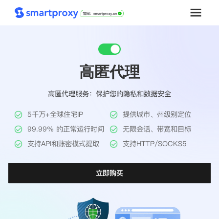
首页
高匿代理
套餐购买
高匿代理服务：保护您的隐私和数据安全
解决方案
5千万+全球住宅IP
提供城市、州级别定位
工具
99.99% 的正常运行时间
无限会话、带宽和目标
支持API和账密模式提取
支持HTTP/SOCKS5
帮助中心
立即购买
推广返利
企业定制