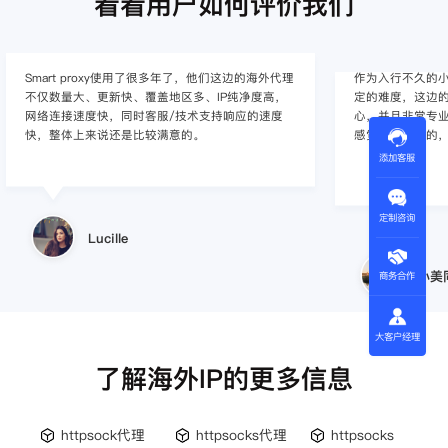
看看用户如何评价我们
作为入行不久的小白，上手使用Smart proxy会有一
作为一家跨境电
定的难度，这边的客服人员/技术支持人员非常有耐
上面经营着多个店
心，并且非常专业，很快就上手了，使用体验整体
着强烈的需求，曾
感觉还是不错的，非常推荐身边的同行使用。
商，不是断网就
使用效果，体验很差
添加客服
的问题，使用效
定制咨询
小美同学
王伟
商务合作
大客户经理
了解海外IP的更多信息
httpsock代理
httpsocks代理
httpsocks