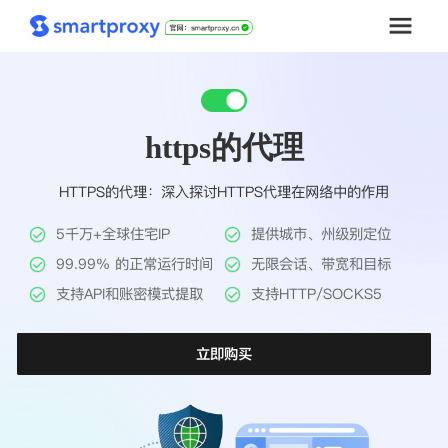
首页
https的代理
套餐购买
HTTPS的代理：深入探讨HTTPS代理在网络中的作用
解决方案
5千万+全球住宅IP
提供城市、州级别定位
工具
99.99% 的正常运行时间
无限会话、带宽和目标
支持API和账密模式提取
支持HTTP/SOCKS5
帮助中心
立即购买
推广返利
企业定制