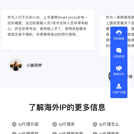
作为入行不久的小白，上手使用Smart proxy会有一
作为一家跨境电
定的难度，这边的客服人员/技术支持人员非常有耐
上面经营着多个店
心，并且非常专业，很快就上手了，使用体验整体
着强烈的需求，曾
感觉还是不错的，非常推荐身边的同行使用。
商，不是断网就
添加客服
使用效果，体验很差
的问题，使用效
定制咨询
小美同学
商务合作
王伟
大客户经理
了解海外IP的更多信息
ip代理外国
ip代理库
ip代理怎么
ip代理提取
ip代理服务器
ip代理服务