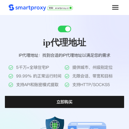
首页
ip代理地址
套餐购买
IP代理地址：找到合适的IP代理地址以满足您的需求
解决方案
5千万+全球住宅IP
提供城市、州级别定位
工具
99.99% 的正常运行时间
无限会话、带宽和目标
支持API和账密模式提取
支持HTTP/SOCKS5
帮助中心
立即购买
推广返利
企业定制