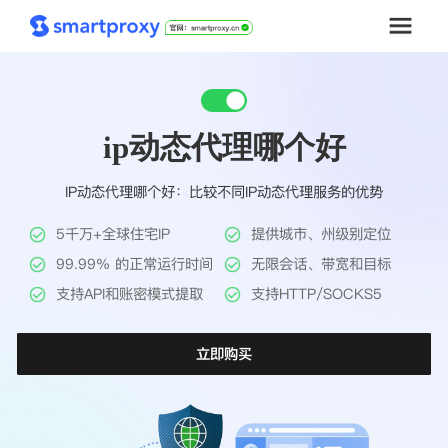
首页
ip动态代理哪个好
套餐购买
IP动态代理哪个好：比较不同IP动态代理服务的优势
解决方案
5千万+全球住宅IP
提供城市、州级别定位
工具
99.99% 的正常运行时间
无限会话、带宽和目标
支持API和账密模式提取
支持HTTP/SOCKS5
帮助中心
立即购买
推广返利
企业定制