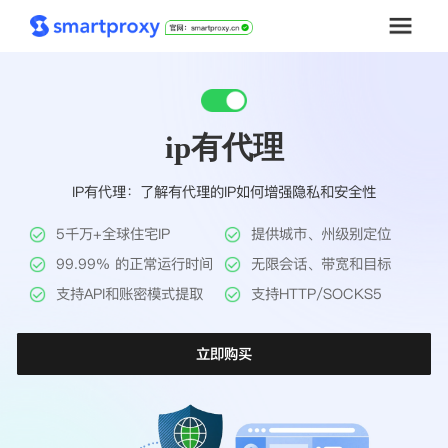
首页
ip有代理
套餐购买
IP有代理：了解有代理的IP如何增强隐私和安全性
解决方案
5千万+全球住宅IP
提供城市、州级别定位
工具
99.99% 的正常运行时间
无限会话、带宽和目标
支持API和账密模式提取
支持HTTP/SOCKS5
帮助中心
立即购买
推广返利
企业定制