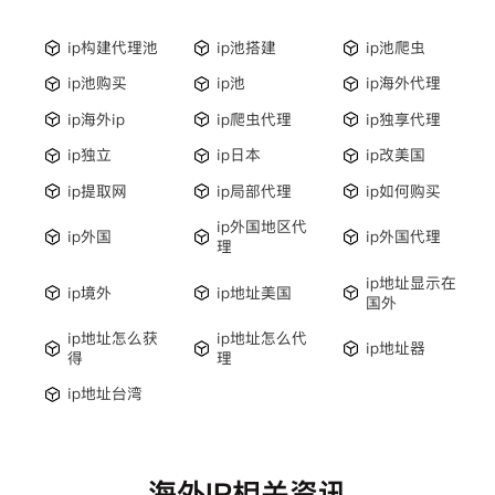
ip构建代理池
ip池搭建
ip池爬虫
ip池购买
ip池
ip海外代理
ip海外ip
ip爬虫代理
ip独享代理
ip独立
ip日本
ip改美国
ip提取网
ip局部代理
ip如何购买
ip外国地区代
ip外国
ip外国代理
理
ip地址显示在
ip境外
ip地址美国
国外
ip地址怎么获
ip地址怎么代
ip地址器
得
理
ip地址台湾
海外IP相关资讯