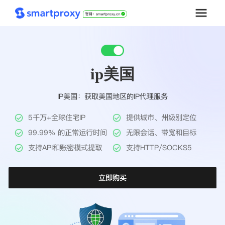
首页
ip美国
套餐购买
IP美国：获取美国地区的IP代理服务
解决方案
5千万+全球住宅IP
提供城市、州级别定位
工具
99.99% 的正常运行时间
无限会话、带宽和目标
支持API和账密模式提取
支持HTTP/SOCKS5
帮助中心
立即购买
推广返利
企业定制