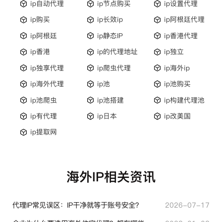
ip自动代理
ip节点购买
ip设置代理
ip购买
ip长效ip
ip阿根廷代理
ip阿根廷
ip静态IP
ip香港代理
ip香港
ip的代理地址
ip独立
ip独享代理
ip爬虫代理
ip海外ip
ip海外代理
ip池
ip池购买
ip池爬虫
ip池搭建
ip构建代理池
ip有代理
ip日本
ip改美国
ip提取网
海外IP相关资讯
代理IP常见误区：IP干净就等于账号安全？
2026-07-17