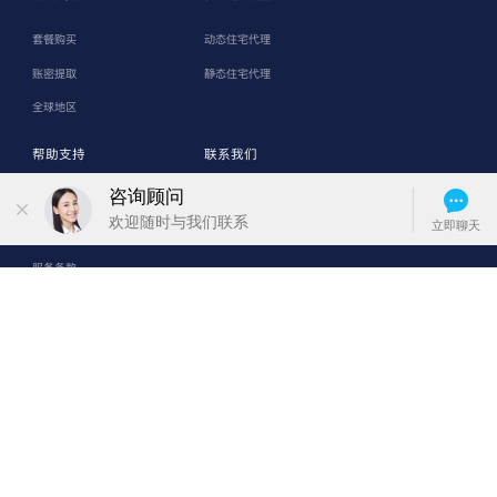
套餐购买
动态住宅代理
账密提取
静态住宅代理
全球地区
帮助支持
联系我们
support@smartproxy.cn
帮助中心
上海市崇明区堡镇堡镇南路58号
关于我们
服务条款
SmartProxy是大数据IP方案提供商，服务于大数据采集领域帮助企业/个
人快速、高效的获取数据源，全面解决客户采集难效率慢等难题。