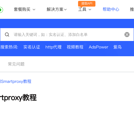
提取API
套餐购买
工具
解决方案
帮助中心
推
动态住宅代理
动态住宅代理
账密提取
静态住宅代理
静态住宅代理
API提取
全球地区
搜索热词:
实名认证
http代理
视频教程
AdsPower
紫鸟
公共API
常见问题
Smartproxy教程
tproxy教程