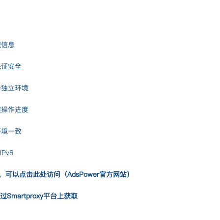
理信息
保证安全
器独立环境
控操作进度
环境一致
Pv6
，可以点击此处访问（
AdsPower官方网站
）
Smartproxy平台上获取