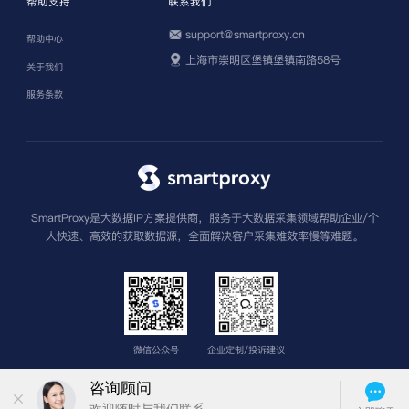
帮助支持
联系我们
support@smartproxy.cn
帮助中心
上海市崇明区堡镇堡镇南路58号
关于我们
服务条款
SmartProxy是大数据IP方案提供商，服务于大数据采集领域帮助企业/个
人快速、高效的获取数据源，全面解决客户采集难效率慢等难题。
微信公众号
企业定制/投诉建议
版权所有 上海圣钧信息科技有限公司
沪ICP备2022013962号-3
苏公网安
备32011502013601号