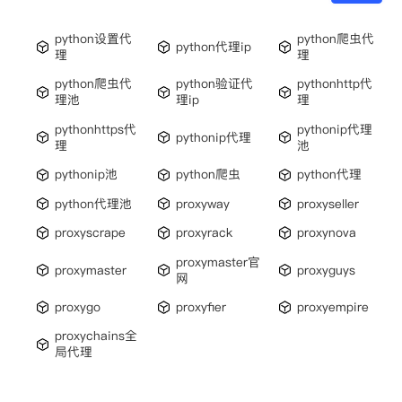
python设置代
python爬虫代
python代理ip
理
理
python爬虫代
python验证代
pythonhttp代
理池
理ip
理
pythonhttps代
pythonip代理
pythonip代理
理
池
pythonip池
python爬虫
python代理
python代理池
proxyway
proxyseller
proxyscrape
proxyrack
proxynova
proxymaster官
proxymaster
proxyguys
网
proxygo
proxyfier
proxyempire
proxychains全
局代理