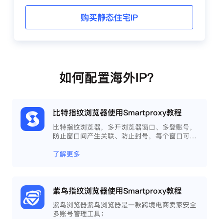
购买静态住宅IP
如何配置海外IP？
比特指纹浏览器使用Smartproxy教程
比特指纹浏览器，多开浏览器窗口、多登账号，
防止窗口间产生关联、防止封号，每个窗口可以
模拟独立的电脑信息，模拟不同的IP地址，使得
相互间完全环境独立、隔离，避免关联封号。
了解更多
紫鸟指纹浏览器使用Smartproxy教程
紫鸟浏览器紫鸟浏览器是一款跨境电商卖家安全
多账号管理工具；