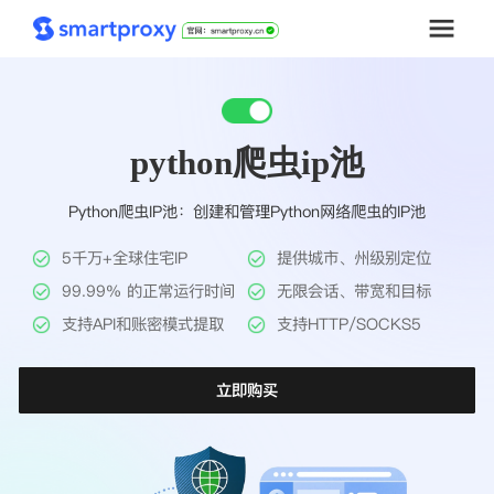
首页
python爬虫ip池
套餐购买
Python爬虫IP池：创建和管理Python网络爬虫的IP池
解决方案
5千万+全球住宅IP
提供城市、州级别定位
工具
99.99% 的正常运行时间
无限会话、带宽和目标
支持API和账密模式提取
支持HTTP/SOCKS5
帮助中心
立即购买
推广返利
企业定制