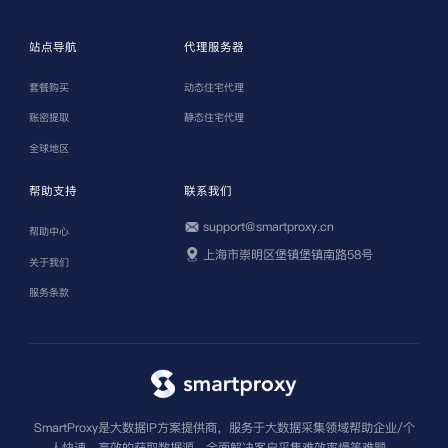
站点导航
代理服务器
套餐购买
动态住宅代理
账密提取
静态住宅代理
全球地区
帮助支持
联系我们
support@smartproxy.cn
帮助中心
上海市崇明区堡镇堡镇南路58号
关于我们
服务条款
SmartProxy是大数据IP方案提供商，服务于大数据采集领域帮助企业/个
人快速、高效的获取数据源，全面解决客户采集难效率慢等难题。