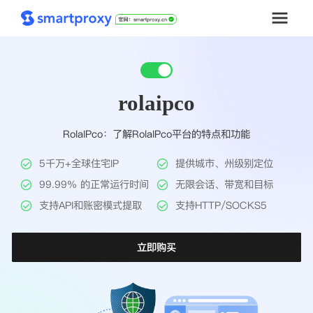
首页
rolaipco
套餐购买
RolaIPco：了解RolaIPco平台的特点和功能
解决方案
5千万+全球住宅IP
提供城市、州级别定位
工具
99.99% 的正常运行时间
无限会话、带宽和目标
支持API和账密模式提取
支持HTTP/SOCKS5
帮助中心
立即购买
推广返利
企业定制