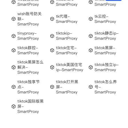
SmartProxy
SmartProxy
SmartProxy
wish账号防关
tk代理-
tk云控-
联-
SmartProxy
SmartProxy
SmartProxy
tinyproxy-
tiktokip-
tiktok静态ip-
SmartProxy
SmartProxy
SmartProxy
tiktok群控-
tiktok住宅-
tiktok黑屏-
SmartProxy
SmartProxy
SmartProxy
tiktok黑屏怎么
tiktok美国住宅
tiktok独立ip-
解决-
ip-SmartProxy
SmartProxy
SmartProxy
tiktok独享节
tiktok打开黑
tiktok怎么养
点-
屏-
号-
SmartProxy
SmartProxy
SmartProxy
tiktok国际版黑
屏-
SmartProxy