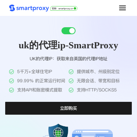
首页
uk的代理ip-SmartProxy
套餐购买
UK的代理IP：获取来自英国的代理IP地址
解决方案
5千万+全球住宅IP
提供城市、州级别定位
工具
99.99% 的正常运行时间
无限会话、带宽和目标
支持API和账密模式提取
支持HTTP/SOCKS5
帮助中心
立即购买
推广返利
企业定制