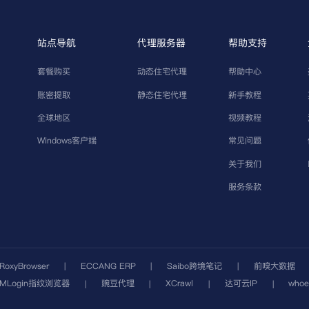
站点导航
代理服务器
帮助支持
套餐购买
动态住宅代理
帮助中心
账密提取
静态住宅代理
新手教程
全球地区
视频教程
Windows客户端
常见问题
关于我们
服务条款
RoxyBrowser
ECCANG ERP
Saibo跨境笔记
前嗅大数据
|
|
|
VMLogin指纹浏览器
豌豆代理
XCrawl
达可云IP
who
|
|
|
|