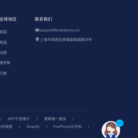
全球地区
联系我们
support@smartproxy.cn
美国
上海市崇明区堡镇堡镇南路58号
英国
法国
俄罗斯
印度
APP干货铺子
爱跨境一路发
|
|
|
er伪装度
Snaptik
FoxPhone云手机
|
|
|