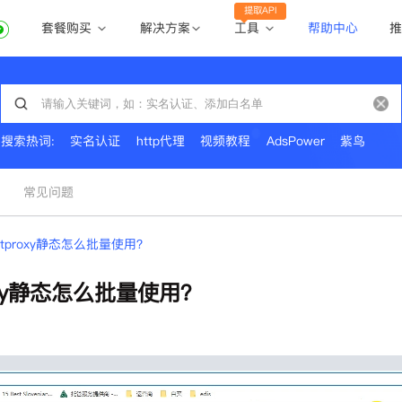
提取API
套餐购买
工具
解决方案
帮助中心
推
动态住宅代理
动态住宅代理
账密提取
静态住宅代理
静态住宅代理
API提取
全球地区
搜索热词:
实名认证
http代理
视频教程
AdsPower
紫鸟
公共API
常见问题
tproxy静态怎么批量使用？
oxy静态怎么批量使用？