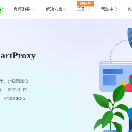
提取API
套餐购买
工具
解决方案
帮助中心
推
动态住宅代理
动态住宅代理
账密提取
静态住宅代理
静态住宅代理
API提取
全球地区
tProxy
公共API
市、州级别定位
话、带宽和目标
TP/SOCKS5