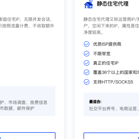
静态住宅代理
庭住宅IP，无限并发会话、
静态住宅代理又称运营商IP
只按照流量计费，不收取额外
户，空闲下来的IP，属性是住
净度较高。
优质ISP提供商
不限带宽
真正的住宅IP
覆盖36个以上的国家和
支持HTTP/SOCKS5
最适合:
护、市场调查、旅费信息
市数据、邮件保护
社交平台养号、电商运营
P