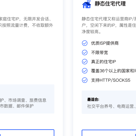
静态住宅代理
庭住宅IP，无限并发会话、
静态住宅代理又称运营商IP
只按照流量计费，不收取额外
户，空闲下来的IP，属性是住
净度较高。
优质ISP提供商
不限带宽
真正的住宅IP
覆盖36个以上的国家和
支持HTTP/SOCKS5
最适合:
护、市场调查、旅费信息
市数据、邮件保护
社交平台养号、电商运营
P