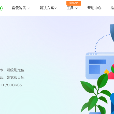
提取API
套餐购买
工具
解决方案
帮助中心
推
动态住宅代理
动态住宅代理
账密提取
静态住宅代理
静态住宅代理
API提取
全球地区
公共API
市、州级别定位
话、带宽和目标
TP/SOCKS5