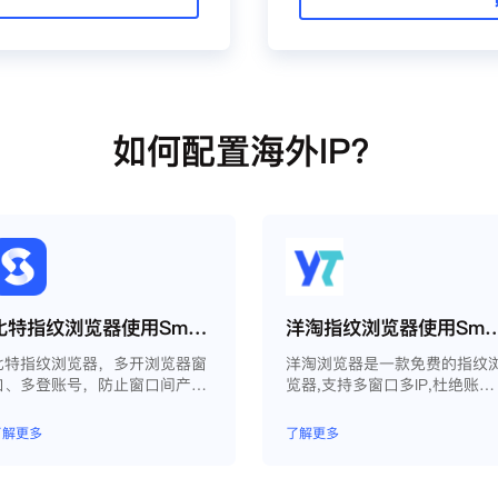
如何配置海外IP？
比特指纹浏览器使用Smartproxy教程
洋淘指纹浏览器使用Smart
比特指纹浏览器，多开浏览器窗
洋淘浏览器是一款免费的指纹
口、多登账号，防止窗口间产生
览器,支持多窗口多IP,杜绝账户
关联、防止封号，每个窗口可以
因关联问题导致被封
模拟独立的电脑信息，模拟不同
了解更多
了解更多
的IP地址，使得相互间完全环境
独立、隔离，避免关联封号。