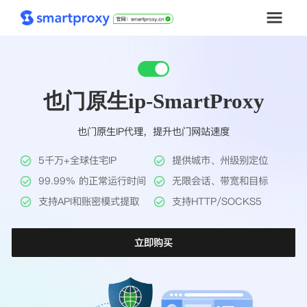
首页
也门原生ip-SmartProxy
套餐购买
也门原生IP代理，提升也门网站速度
解决方案
5千万+全球住宅IP
提供城市、州级别定位
工具
99.99% 的正常运行时间
无限会话、带宽和目标
支持API和账密模式提取
支持HTTP/SOCKS5
帮助中心
立即购买
推广返利
企业定制