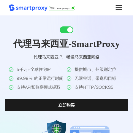
首页
代理马来西亚-SmartProxy
套餐购买
代理马来西亚IP，畅通马来西亚网络
解决方案
5千万+全球住宅IP
提供城市、州级别定位
工具
99.99% 的正常运行时间
无限会话、带宽和目标
支持API和账密模式提取
支持HTTP/SOCKS5
帮助中心
立即购买
推广返利
企业定制