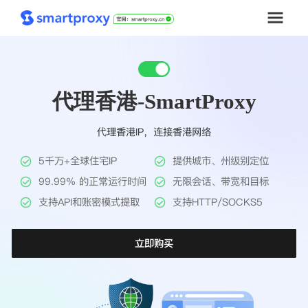
首页
代理香港-SmartProxy
套餐购买
代理香港IP，连接香港网络
解决方案
5千万+全球住宅IP
提供城市、州级别定位
工具
99.99% 的正常运行时间
无限会话、带宽和目标
支持API和账密模式提取
支持HTTP/SOCKS5
帮助中心
立即购买
推广返利
企业定制