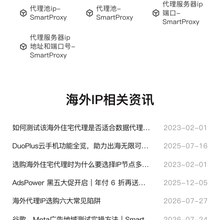
代理服务器ip
代理池ip-
代理池-
端口-
SmartProxy
SmartProxy
SmartProxy
代理服务器ip
地址和端口号-
SmartProxy
海外IP相关资讯
如何测试该海外住宅代理是否适合数据代理使用？
2023-02-01
DuoPlus云手机功能全览，助力出海无限可能！
2025-07-16
选购海外住宅代理时为什么要选择IP节点多的？有什么区别？
2023-02-01
AdsPower 黑五大促开启｜年付 6 折再送半年＋豪礼抽奖
2025-12-05
海外代理IP选购六大常见陷阱
2026-07-27
谷歌、Meta广告地域测试实操方法｜SmartProxy落地优化指南
2026-07-24