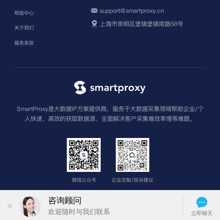
support@smartproxy.cn
帮助中心
上海市崇明区堡镇堡镇南路58号
关于我们
服务条款
SmartProxy是大数据IP方案提供商，服务于大数据采集领域帮助企业/个
人快速、高效的获取数据源，全面解决客户采集难效率慢等难题。
微信公众号
企业定制/投诉建议
版权所有 上海圣钧信息科技有限公司
沪ICP备2022013962号-3
苏公网安
备32011502013601号