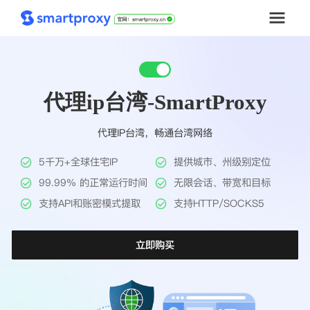
首页
代理ip台湾-SmartProxy
套餐购买
代理IP台湾，畅通台湾网络
解决方案
5千万+全球住宅IP
提供城市、州级别定位
工具
99.99% 的正常运行时间
无限会话、带宽和目标
支持API和账密模式提取
支持HTTP/SOCKS5
帮助中心
立即购买
推广返利
企业定制