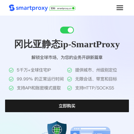
首页
冈比亚静态ip-SmartProxy
套餐购买
解锁全球市场，为您的业务开辟新篇章
解决方案
5千万+全球住宅IP
提供城市、州级别定位
工具
99.99% 的正常运行时间
无限会话、带宽和目标
支持API和账密模式提取
支持HTTP/SOCKS5
帮助中心
立即购买
推广返利
企业定制