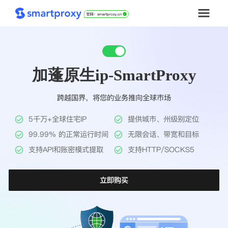
首页
加蓬原生ip-SmartProxy
套餐购买
跨越国界，将您的业务推向全球市场
解决方案
5千万+全球住宅IP
提供城市、州级别定位
工具
99.99% 的正常运行时间
无限会话、带宽和目标
支持API和账密模式提取
支持HTTP/SOCKS5
帮助中心
立即购买
推广返利
企业定制