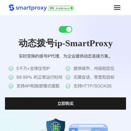
首页
动态拨号ip-SmartProxy
套餐购买
实时变换的拨号IP代理，为企业提供动态连接方案。
解决方案
5千万+全球住宅IP
提供城市、州级别定位
工具
99.99% 的正常运行时间
无限会话、带宽和目标
支持API和账密模式提取
支持HTTP/SOCKS5
帮助中心
立即购买
推广返利
企业定制