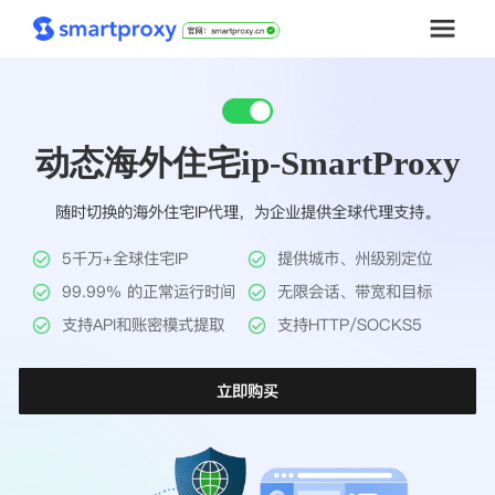
首页
动态海外住宅ip-SmartProxy
套餐购买
随时切换的海外住宅IP代理，为企业提供全球代理支持。
解决方案
5千万+全球住宅IP
提供城市、州级别定位
工具
99.99% 的正常运行时间
无限会话、带宽和目标
支持API和账密模式提取
支持HTTP/SOCKS5
帮助中心
立即购买
推广返利
企业定制