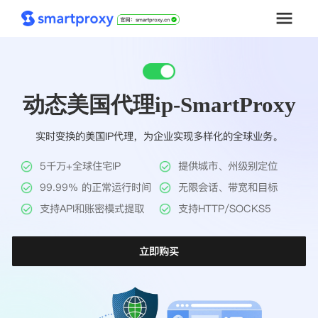
首页
动态美国代理ip-SmartProxy
套餐购买
实时变换的美国IP代理，为企业实现多样化的全球业务。
解决方案
5千万+全球住宅IP
提供城市、州级别定位
工具
99.99% 的正常运行时间
无限会话、带宽和目标
支持API和账密模式提取
支持HTTP/SOCKS5
帮助中心
立即购买
推广返利
企业定制