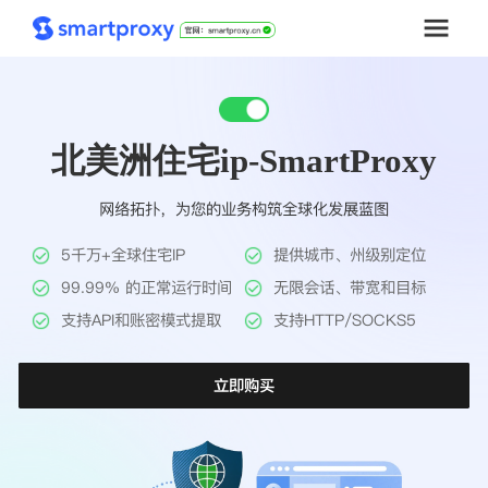
首页
北美洲住宅ip-SmartProxy
套餐购买
网络拓扑，为您的业务构筑全球化发展蓝图
解决方案
5千万+全球住宅IP
提供城市、州级别定位
工具
99.99% 的正常运行时间
无限会话、带宽和目标
支持API和账密模式提取
支持HTTP/SOCKS5
帮助中心
立即购买
推广返利
企业定制