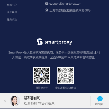
support@smartproxy.cn
帮助中心
上海市崇明区堡镇堡镇南路58号
关于我们
服务条款
SmartProxy是大数据IP方案提供商，服务于大数据采集领域帮助企业/个
人快速、高效的获取数据源，全面解决客户采集难效率慢等难题。
微信公众号
企业定制/投诉建议
版权所有 上海圣钧信息科技有限公司
沪ICP备2022013962号-3
苏公网安
备32011502013601号