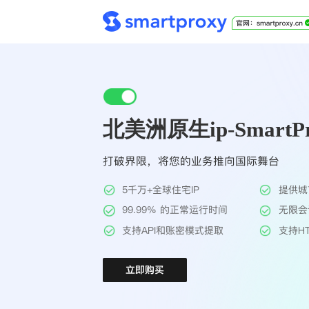
北美洲原生ip-SmartPr
打破界限，将您的业务推向国际舞台
5千万+全球住宅IP
提供城
99.99% 的正常运行时间
无限会
支持API和账密模式提取
支持HT
立即购买