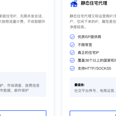
静态住宅代理
庭住宅IP，无限并发会话、
静态住宅代理又称运营商IP
只按照流量计费，不收取额外
户，空闲下来的IP，属性是住
净度较高。
优质ISP提供商
不限带宽
真正的住宅IP
覆盖36个以上的国家和
支持HTTP/SOCKS5
最适合:
护、市场调查、旅费信息
市数据、邮件保护
社交平台养号、电商运营
P