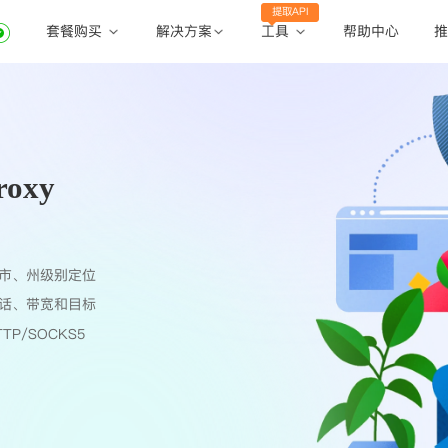
提取API
套餐购买
工具
解决方案
帮助中心
推
动态住宅代理
动态住宅代理
账密提取
静态住宅代理
静态住宅代理
API提取
全球地区
oxy
公共API
市、州级别定位
话、带宽和目标
TP/SOCKS5