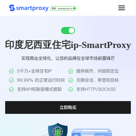
首页
印度尼西亚住宅ip-SmartProxy
套餐购买
实现商业全球化，让您的品牌在全球市场崭露锋芒
解决方案
5千万+全球住宅IP
提供城市、州级别定位
工具
99.99% 的正常运行时间
无限会话、带宽和目标
支持API和账密模式提取
支持HTTP/SOCKS5
帮助中心
立即购买
推广返利
企业定制