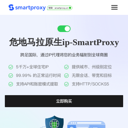
首页
危地马拉原生ip-SmartProxy
套餐购买
跨足国际，通过IP代理将您的业务辐射到全球商圈
解决方案
5千万+全球住宅IP
提供城市、州级别定位
工具
99.99% 的正常运行时间
无限会话、带宽和目标
支持API和账密模式提取
支持HTTP/SOCKS5
帮助中心
立即购买
推广返利
企业定制