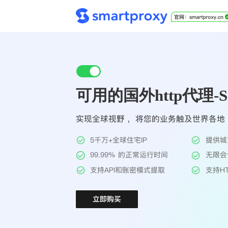
可用的国外http代理-Sm
实现全球视野 ，将您的业务触及世界各地
5千万+全球住宅IP
提供城
99.99% 的正常运行时间
无限会
支持API和账密模式提取
支持HT
立即购买