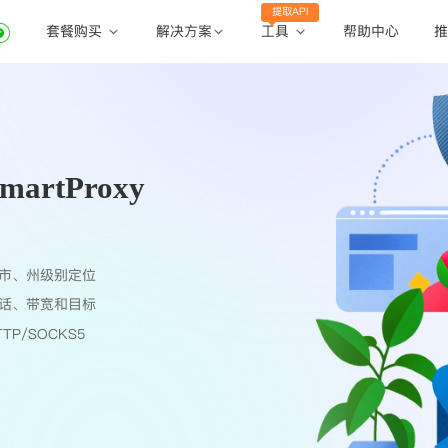
提取API
套餐购买
工具
解决方案
帮助中心
推
动态住宅代理
动态住宅代理
账密提取
静态住宅代理
静态住宅代理
API提取
全球地区
artProxy
公共API
市、州级别定位
话、带宽和目标
TP/SOCKS5