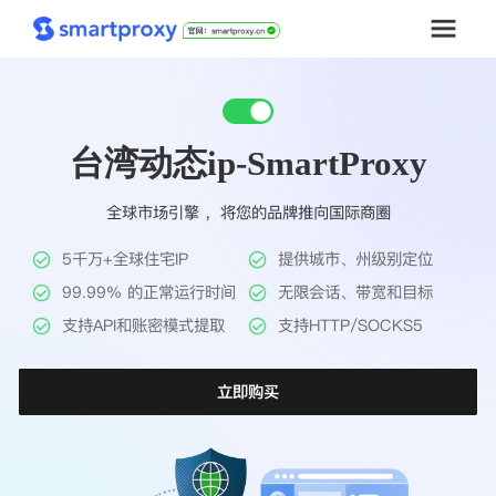
首页
台湾动态ip-SmartProxy
套餐购买
全球市场引擎 ，将您的品牌推向国际商圈
解决方案
5千万+全球住宅IP
提供城市、州级别定位
工具
99.99% 的正常运行时间
无限会话、带宽和目标
支持API和账密模式提取
支持HTTP/SOCKS5
帮助中心
立即购买
推广返利
企业定制