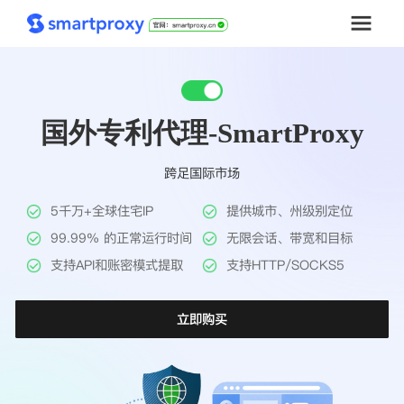
首页
国外专利代理-SmartProxy
套餐购买
跨足国际市场
解决方案
5千万+全球住宅IP
提供城市、州级别定位
工具
99.99% 的正常运行时间
无限会话、带宽和目标
支持API和账密模式提取
支持HTTP/SOCKS5
帮助中心
立即购买
推广返利
企业定制