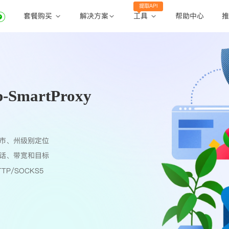
提取API
套餐购买
工具
解决方案
帮助中心
推
动态住宅代理
动态住宅代理
账密提取
静态住宅代理
静态住宅代理
API提取
全球地区
martProxy
公共API
市、州级别定位
话、带宽和目标
TP/SOCKS5