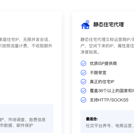
静态住宅代理
庭住宅IP，无限并发会话、
静态住宅代理又称运营商IP
只按照流量计费，不收取额外
户，空闲下来的IP，属性是住
净度较高。
优质ISP提供商
不限带宽
真正的住宅IP
覆盖36个以上的国家和
支持HTTP/SOCKS5
最适合:
护、市场调查、旅费信息
市数据、邮件保护
社交平台养号、电商运营