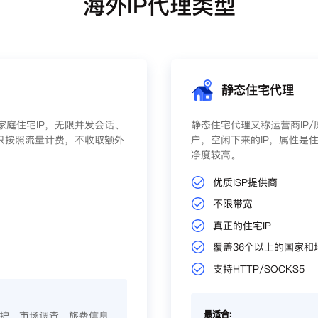
海外IP代理类型
静态住宅代理
庭住宅IP，无限并发会话、
静态住宅代理又称运营商IP
只按照流量计费，不收取额外
户，空闲下来的IP，属性是住
净度较高。
优质ISP提供商
不限带宽
真正的住宅IP
覆盖36个以上的国家和
支持HTTP/SOCKS5
最适合:
护、市场调查、旅费信息