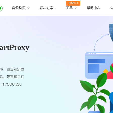
提取API
套餐购买
工具
解决方案
帮助中心
推
动态住宅代理
动态住宅代理
账密提取
静态住宅代理
静态住宅代理
API提取
全球地区
tProxy
公共API
市、州级别定位
话、带宽和目标
TP/SOCKS5