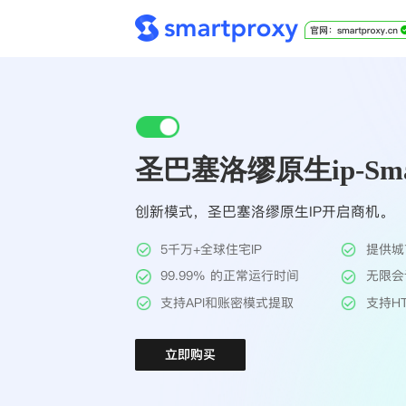
圣巴塞洛缪原生ip-Smar
创新模式，圣巴塞洛缪原生IP开启商机。
5千万+全球住宅IP
提供城
99.99% 的正常运行时间
无限会
支持API和账密模式提取
支持HT
立即购买