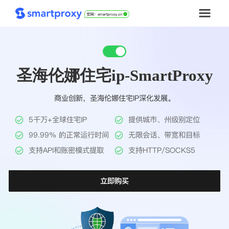
首页
圣海伦娜住宅ip-SmartProxy
套餐购买
商业创新，圣海伦娜住宅IP深化发展。
解决方案
5千万+全球住宅IP
提供城市、州级别定位
工具
99.99% 的正常运行时间
无限会话、带宽和目标
支持API和账密模式提取
支持HTTP/SOCKS5
帮助中心
立即购买
推广返利
企业定制