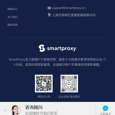
support@smartproxy.cn
帮助中心
上海市崇明区堡镇堡镇南路58号
关于我们
服务条款
SmartProxy是大数据IP方案提供商，服务于大数据采集领域帮助企业/个
人快速、高效的获取数据源，全面解决客户采集难效率慢等难题。
微信公众号
企业定制/投诉建议
版权所有 上海圣钧信息科技有限公司
沪ICP备2022013962号-3
苏公网安
备32011502013601号