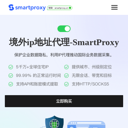
首页
境外ip地址代理-SmartProxy
套餐购买
保护企业数据隐私，利用IP代理推动国际业务数据采集。
解决方案
5千万+全球住宅IP
提供城市、州级别定位
工具
99.99% 的正常运行时间
无限会话、带宽和目标
支持API和账密模式提取
支持HTTP/SOCKS5
帮助中心
立即购买
推广返利
企业定制