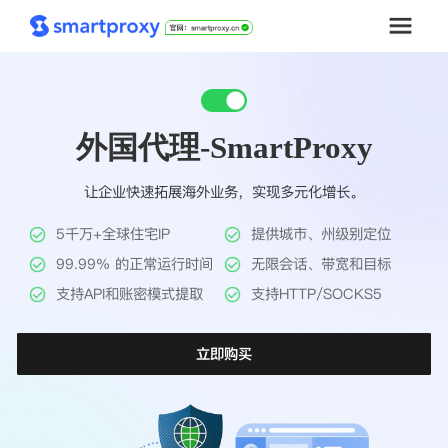
首页
外国代理-SmartProxy
套餐购买
让企业快速拓展海外业务，实现多元化增长。
解决方案
5千万+全球住宅IP
提供城市、州级别定位
工具
99.99% 的正常运行时间
无限会话、带宽和目标
支持API和账密模式提取
支持HTTP/SOCKS5
帮助中心
立即购买
推广返利
企业定制