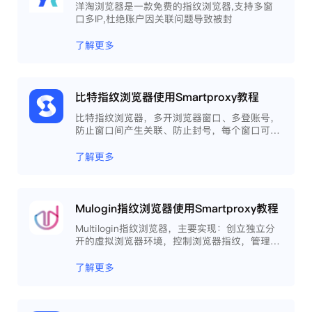
洋淘浏览器是一款免费的指纹浏览器,支持多窗
口多IP,杜绝账户因关联问题导致被封
了解更多
比特指纹浏览器使用Smartproxy教程
比特指纹浏览器，多开浏览器窗口、多登账号，
防止窗口间产生关联、防止封号，每个窗口可以
模拟独立的电脑信息，模拟不同的IP地址，使得
相互间完全环境独立、隔离，避免关联封号。
了解更多
Mulogin指纹浏览器使用Smartproxy教程
Multilogin指纹浏览器，主要实现：创立独立分
开的虚拟浏览器环境，控制浏览器指纹，管理多
重浏览器文件，展开团队协作，构建商务工作流
程，开发网络自动化等。
了解更多