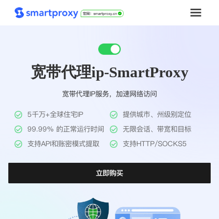
首页
宽带代理ip-SmartProxy
套餐购买
宽带代理IP服务，加速网络访问
解决方案
5千万+全球住宅IP
提供城市、州级别定位
工具
99.99% 的正常运行时间
无限会话、带宽和目标
支持API和账密模式提取
支持HTTP/SOCKS5
帮助中心
立即购买
推广返利
企业定制