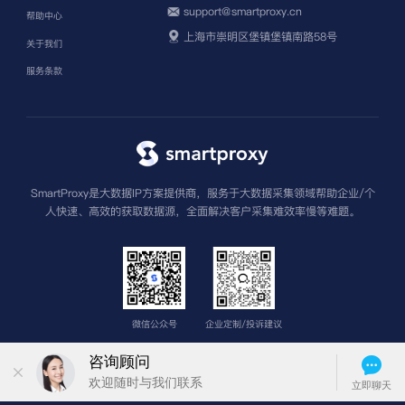
support@smartproxy.cn
帮助中心
上海市崇明区堡镇堡镇南路58号
关于我们
服务条款
SmartProxy是大数据IP方案提供商，服务于大数据采集领域帮助企业/个
人快速、高效的获取数据源，全面解决客户采集难效率慢等难题。
微信公众号
企业定制/投诉建议
版权所有 上海圣钧信息科技有限公司
沪ICP备2022013962号-3
苏公网安
备32011502013601号