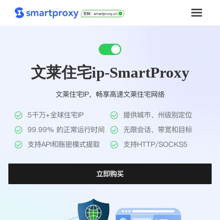
首页
文莱住宅ip-SmartProxy
套餐购买
文莱住宅IP，畅享高速文莱住宅网络
解决方案
5千万+全球住宅IP
提供城市、州级别定位
工具
99.99% 的正常运行时间
无限会话、带宽和目标
支持API和账密模式提取
支持HTTP/SOCKS5
帮助中心
立即购买
推广返利
企业定制