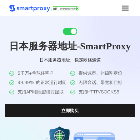
首页
日本服务器地址-SmartProxy
套餐购买
日本服务器地址，稳定网络通道
解决方案
5千万+全球住宅IP
提供城市、州级别定位
工具
99.99% 的正常运行时间
无限会话、带宽和目标
支持API和账密模式提取
支持HTTP/SOCKS5
帮助中心
立即购买
推广返利
企业定制