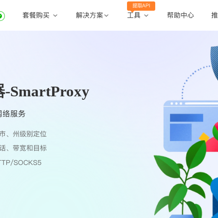
提取API
套餐购买
工具
解决方案
帮助中心
推
动态住宅代理
动态住宅代理
账密提取
静态住宅代理
静态住宅代理
API提取
全球地区
martProxy
公共API
网络服务
市、州级别定位
话、带宽和目标
TP/SOCKS5