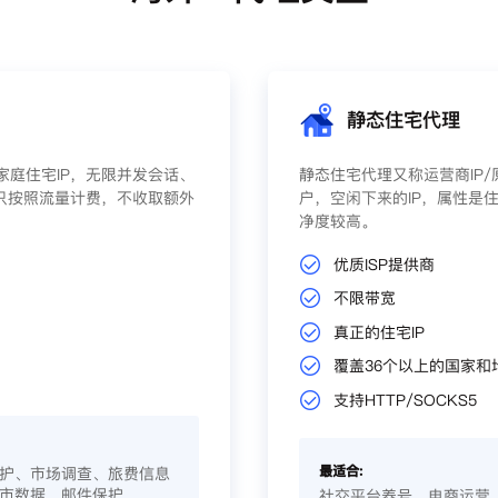
静态住宅代理
庭住宅IP，无限并发会话、
静态住宅代理又称运营商IP
只按照流量计费，不收取额外
户，空闲下来的IP，属性是住
净度较高。
优质ISP提供商
不限带宽
真正的住宅IP
覆盖36个以上的国家和
支持HTTP/SOCKS5
最适合:
护、市场调查、旅费信息
市数据、邮件保护
社交平台养号、电商运营