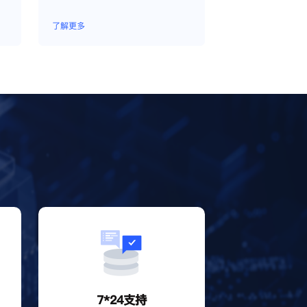
了解更多
？
7*24支持