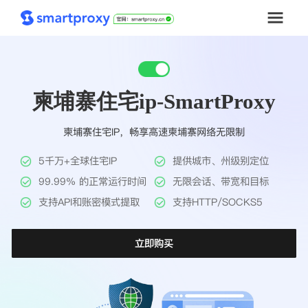
首页
柬埔寨住宅ip-SmartProxy
套餐购买
柬埔寨住宅IP，畅享高速柬埔寨网络无限制
解决方案
5千万+全球住宅IP
提供城市、州级别定位
工具
99.99% 的正常运行时间
无限会话、带宽和目标
支持API和账密模式提取
支持HTTP/SOCKS5
帮助中心
立即购买
推广返利
企业定制