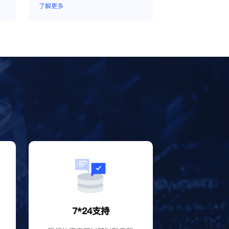
了解更多
？
7*24支持