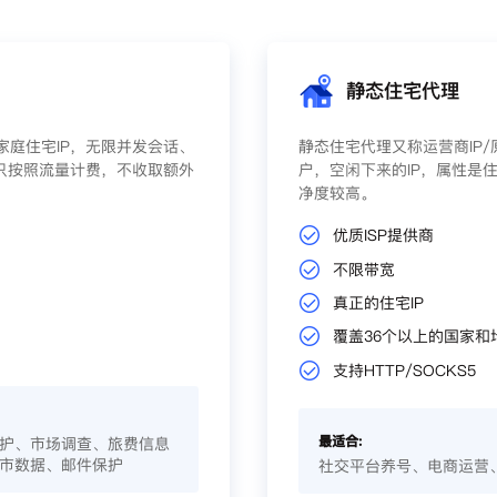
静态住宅代理
庭住宅IP，无限并发会话、
静态住宅代理又称运营商IP
只按照流量计费，不收取额外
户，空闲下来的IP，属性是住
净度较高。
优质ISP提供商
不限带宽
真正的住宅IP
覆盖36个以上的国家和
支持HTTP/SOCKS5
最适合:
护、市场调查、旅费信息
市数据、邮件保护
社交平台养号、电商运营