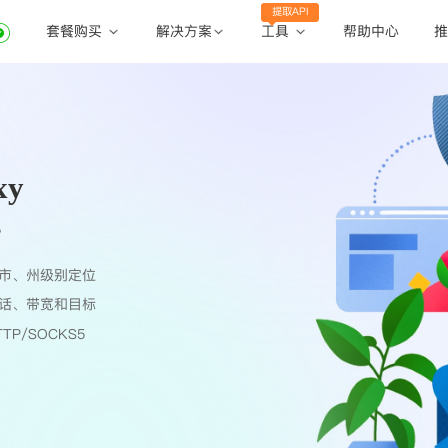
提取API
套餐购买
工具
解决方案
帮助中心
推
动态住宅代理
动态住宅代理
账密提取
静态住宅代理
静态住宅代理
API提取
全球地区
xy
公共API
P
市、州级别定位
话、带宽和目标
TP/SOCKS5