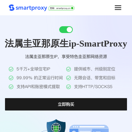
首页
法属圭亚那原生ip-SmartProxy
套餐购买
法属圭亚那原生IP，享受特色圭亚那网络资源
解决方案
5千万+全球住宅IP
提供城市、州级别定位
工具
99.99% 的正常运行时间
无限会话、带宽和目标
支持API和账密模式提取
支持HTTP/SOCKS5
帮助中心
立即购买
推广返利
企业定制