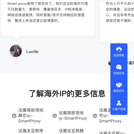
作为入行不久的小白，上手使用Smart proxy会有一
作为一家跨境电
定的难度，这边的客服人员/技术支持人员非常有耐
上面经营着多个店
心，并且非常专业，很快就上手了，使用体验整体
着强烈的需求，曾
感觉还是不错的，非常推荐身边的同行使用。
商，不是断网就
使用效果，体验很差
的问题，使用效
小美同学
添加客服
王伟
定制咨询
了解海外IP的更多信息
商务合作
大客户经理
法属南部领地
法属圭亚那住
法属南部领地
静态ip-
宅ip-
ip-SmartProxy
SmartProxy
SmartProxy
法属圭亚那原
法属圭亚那静
法属圭亚那ip-