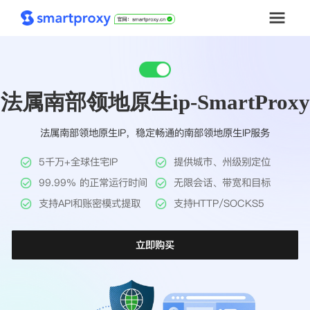
首页
法属南部领地原生ip-SmartProxy
套餐购买
法属南部领地原生IP，稳定畅通的南部领地原生IP服务
解决方案
5千万+全球住宅IP
提供城市、州级别定位
工具
99.99% 的正常运行时间
无限会话、带宽和目标
支持API和账密模式提取
支持HTTP/SOCKS5
帮助中心
立即购买
推广返利
企业定制