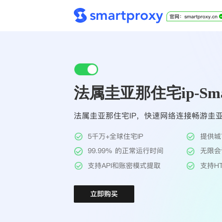
法属圭亚那住宅ip-Smar
法属圭亚那住宅IP，快速网络连接畅游圭
5千万+全球住宅IP
提供城
99.99% 的正常运行时间
无限会
支持API和账密模式提取
支持HT
立即购买