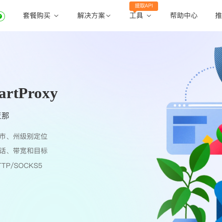
提取API
套餐购买
工具
解决方案
帮助中心
推
动态住宅代理
动态住宅代理
账密提取
静态住宅代理
静态住宅代理
API提取
全球地区
tProxy
公共API
亚那
市、州级别定位
话、带宽和目标
TP/SOCKS5