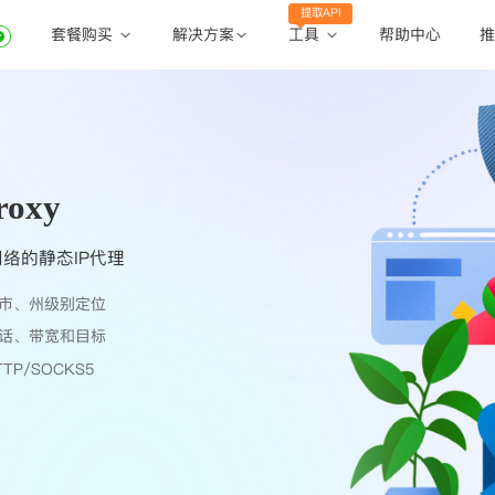
提取API
套餐购买
工具
解决方案
帮助中心
推
动态住宅代理
动态住宅代理
账密提取
静态住宅代理
静态住宅代理
API提取
全球地区
oxy
公共API
络的静态IP代理
市、州级别定位
话、带宽和目标
TP/SOCKS5