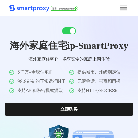
首页
海外家庭住宅ip-SmartProxy
套餐购买
海外家庭住宅IP：畅享安全的家庭上网体验
解决方案
5千万+全球住宅IP
提供城市、州级别定位
工具
99.99% 的正常运行时间
无限会话、带宽和目标
支持API和账密模式提取
支持HTTP/SOCKS5
帮助中心
立即购买
推广返利
企业定制