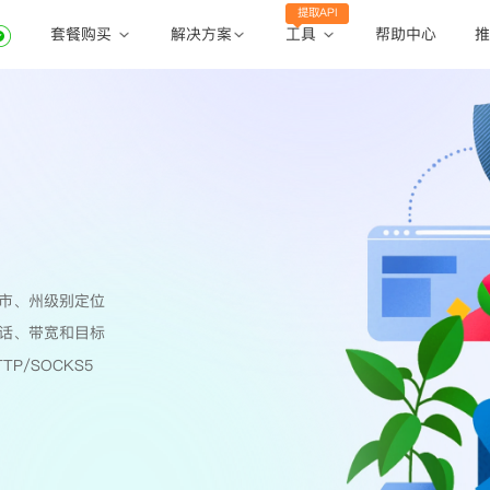
提取API
套餐购买
工具
解决方案
帮助中心
推
动态住宅代理
动态住宅代理
账密提取
静态住宅代理
静态住宅代理
API提取
全球地区
公共API
市、州级别定位
话、带宽和目标
TP/SOCKS5