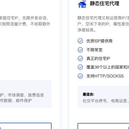
静态住宅代理
庭住宅IP，无限并发会话、
静态住宅代理又称运营商IP
只按照流量计费，不收取额外
户，空闲下来的IP，属性是住
净度较高。
优质ISP提供商
不限带宽
真正的住宅IP
覆盖36个以上的国家和
支持HTTP/SOCKS5
最适合:
护、市场调查、旅费信息
市数据、邮件保护
社交平台养号、电商运营
P