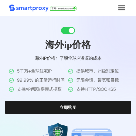
首页
海外ip价格
套餐购买
海外IP价格：了解全球IP资源的成本
解决方案
5千万+全球住宅IP
提供城市、州级别定位
工具
99.99% 的正常运行时间
无限会话、带宽和目标
支持API和账密模式提取
支持HTTP/SOCKS5
帮助中心
立即购买
推广返利
企业定制