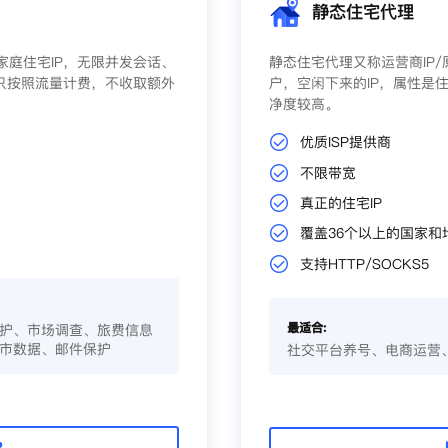
静态住宅代理
庭住宅IP，无限并发会话、
静态住宅代理又称运营商IP
只按照流量计费，不收取额外
户，空闲下来的IP，属性是住
净度较高。
优质ISP提供商
不限带宽
真正的住宅IP
覆盖36个以上的国家和
支持HTTP/SOCKS5
最适合:
护、市场调查、旅费信息
市数据、邮件保护
社交平台养号、电商运营
P