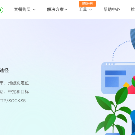
提取API
套餐购买
工具
解决方案
帮助中心
推
动态住宅代理
动态住宅代理
账密提取
静态住宅代理
静态住宅代理
API提取
全球地区
公共API
的途径
市、州级别定位
话、带宽和目标
TP/SOCKS5