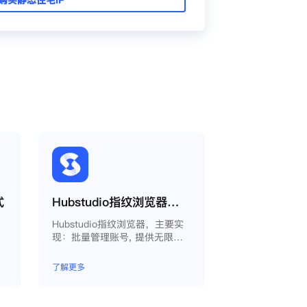
式
Hubstudio指纹浏览器使用Smartproxy教程
Hubstudio指纹浏览器，主要实
现：批量管理账号, 提供无限量
永久免费的浏览器指纹环境，并
且提供自动化操作和团队协作功
了解更多
能，能大力提高工作效率 。